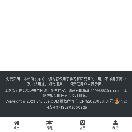
登录
注册
资
源
课
程
会
免责声明：本站所发布的一切内容仅用于学习和研究目的，用户不得用于商业
员
及非法用途，如有违反，一切责任用户自行承担。
本站部分信息整理来自网络，如有侵权，请联系邮箱:511299888@qq.com，本
站在收到邮件后会及时删除。
Copyright © 2023 Shuiyue.COM 版权所有
鲁ICP备2023036131号
鲁公
网安备37132302000325
首页
课程
会员
我的