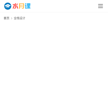
首页
全栈设计
首
页
运
营
百
科