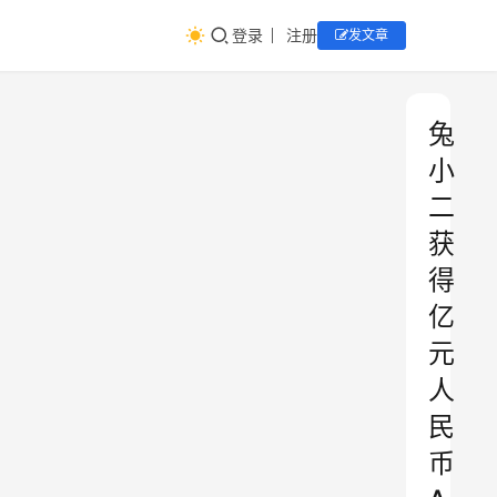
登录
注册
发文章
兔
小
二
获
得
亿
元
人
民
币