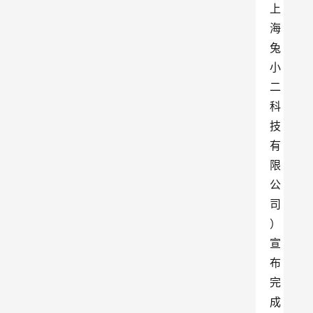
上
海
兔
小
二
科
技
有
限
公
司
）
宣
布
完
成