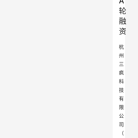
A
轮
融
资
杭
州
三
疯
科
技
有
限
公
司
（