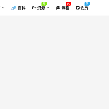
热
热
新
营
百科
资源
课程
会员