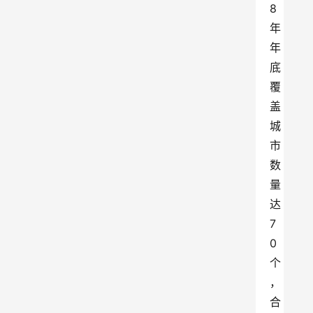
8
年
年
底
覆
盖
城
市
数
量
达
7
0
个
，
合