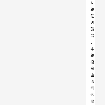
A
轮
亿
级
融
资
，
本
轮
投
资
由
深
圳
达
晨