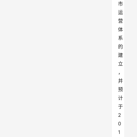
市
运
营
体
系
的
建
立
，
并
预
计
于
2
0
1