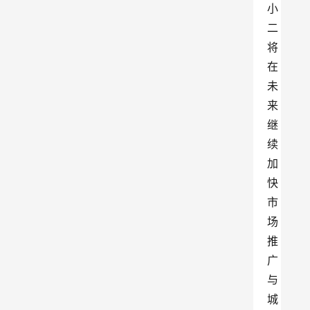
小
二
将
在
未
来
继
续
加
快
市
场
推
广
与
城