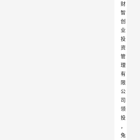
财
智
创
业
投
资
管
理
有
限
公
司
领
投
，
兔