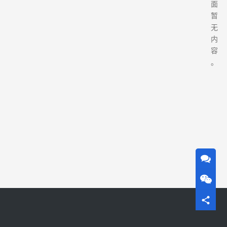
面
暂
无
内
容
。