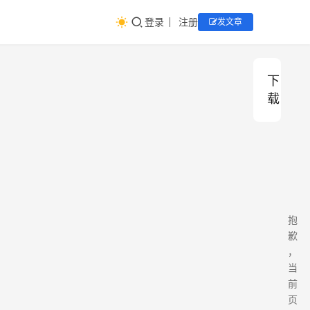
登录
注册
发文章
下
载
抱
歉
，
当
前
页