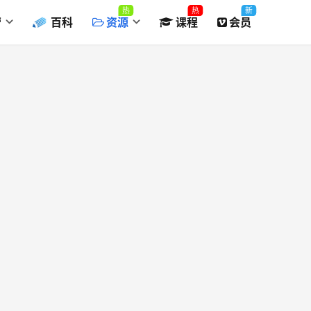
热
热
新
营
百科
资源
课程
会员