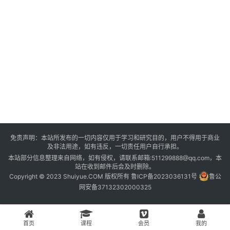
登录
注册
资
源
课
程
会
免责声明：本站所发布的一切内容仅用于学习和研究目的，用户不得用于商业
员
及非法用途，如有违反，一切责任用户自行承担。
本站部分信息整理来自网络，如有侵权，请联系邮箱:511299888@qq.com，本
站在收到邮件后会及时删除。
Copyright © 2023 Shuiyue.COM 版权所有
鲁ICP备2023036131号
鲁公
网安备37132302000325
首页
课程
会员
我的