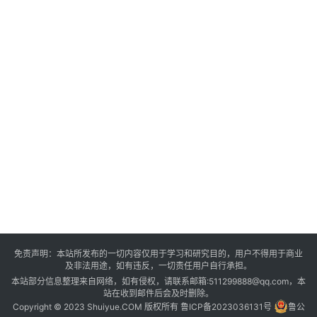
百
科
登录
注册
资
源
课
程
会
免责声明：本站所发布的一切内容仅用于学习和研究目的，用户不得用于商业
员
及非法用途，如有违反，一切责任用户自行承担。
本站部分信息整理来自网络，如有侵权，请联系邮箱:511299888@qq.com，本
站在收到邮件后会及时删除。
Copyright © 2023 Shuiyue.COM 版权所有
鲁ICP备2023036131号
鲁公