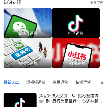
知识专题
更多专题
公众号运营
抖音运营
视频号运营
小红书运营
最新文章
短视频运营
直播运营
私域运营
电商
抖音算法大换血：从 “贴标签蹭流
量” 到 “靠行为赢推荐”，你还在踩旧
坑吗？