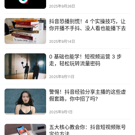
首
2025年9月26日
页
抖音恐播别慌！4 个实操技巧，让
你开播不手抖、没人看也能播下去
运
营
2025年9月14日
0 基础也能学！短视频运营 3 步
百
走，轻松玩转流量密码
科
2025年9月11日
警惕！抖音经验分享主播的这些虚
登录
注册
资
假套路，你中招了吗?
源
2025年9月1日
课
五大核心教会你：抖音短视频账号
程
定位方法