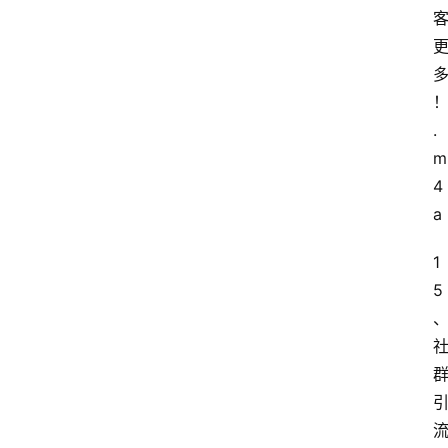
.
m
4
a
1
5