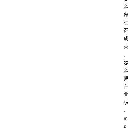
.
m
p