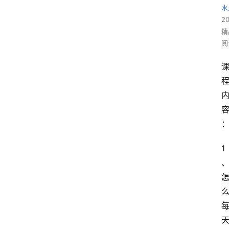
水
2
精
阅
1