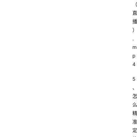
.
m
p
4
5