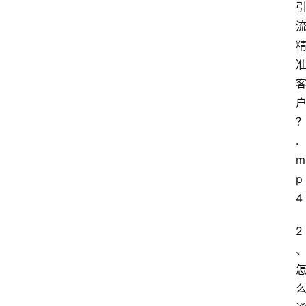
.
m
p
4
2