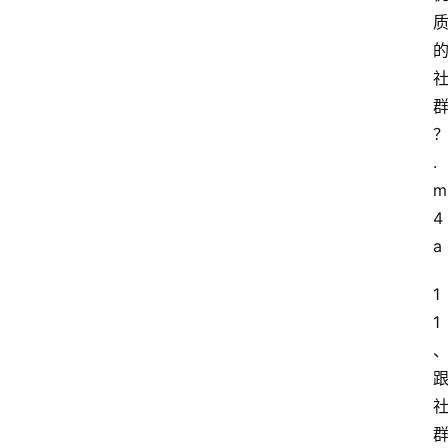
.
m
4
a
1
1