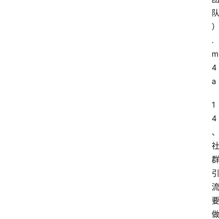
.
m
4
a
1
4