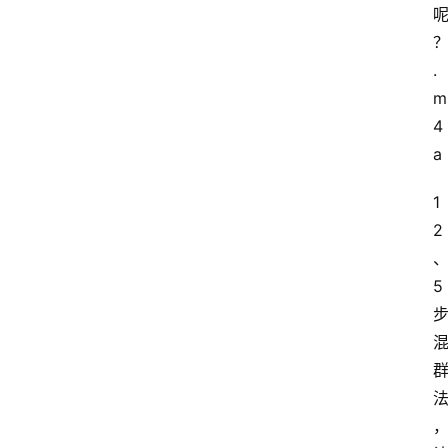
.
m
4
a
1
2
5