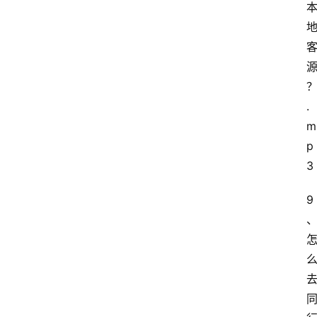
.
m
p
3
9