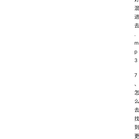
.
m
p
3
7