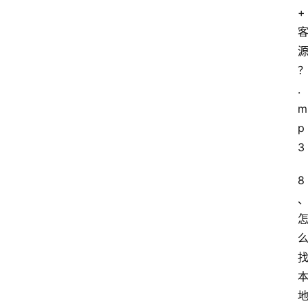
+
.
m
p
3
8