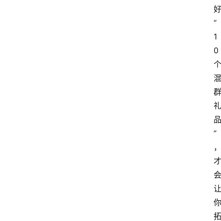
“
1
0
”