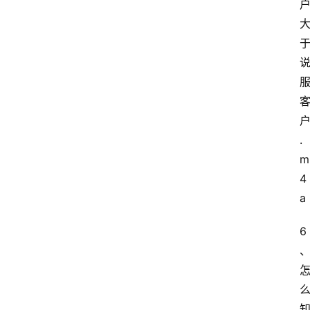
.
m
4
a
6