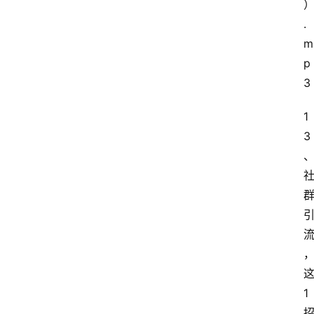
.
m
p
3
1
3
1