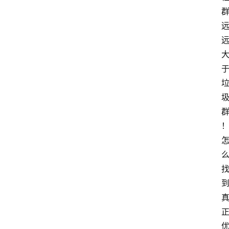
运
营
百
科
登录
注册
资
源
课
程
会
员