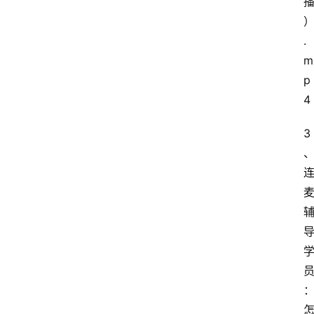
.
m
p
4
3