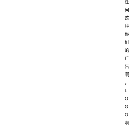
L
O
G
O