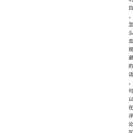
运
营
百
科
登录
注册
资
源
课
程
会
员