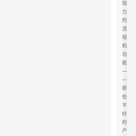
阻
力
的
流
程
和
功
能
—
—
那
些
不
好
的
产