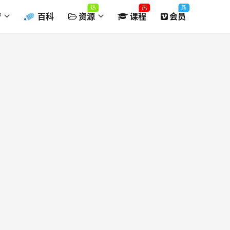
热
热
新
营
百科
资源
课程
会员