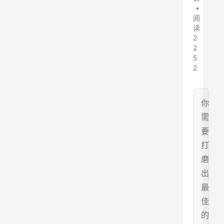
•
阅
读
2
2
5
2
你
需
要
打
磨
出
最
佳
的