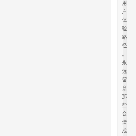
用
户
体
验
路
径
。
永
远
留
意
那
些
会
造
成