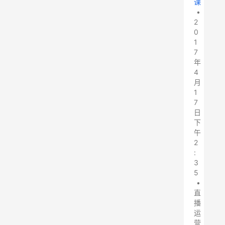
课
•
2
0
1
7
年
4
月
1
7
日
下
午
2
:
3
5
•
直
播
运
营