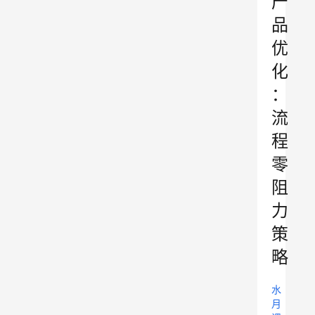
产
品
优
化
：
流
程
零
阻
力
策
略
水
月