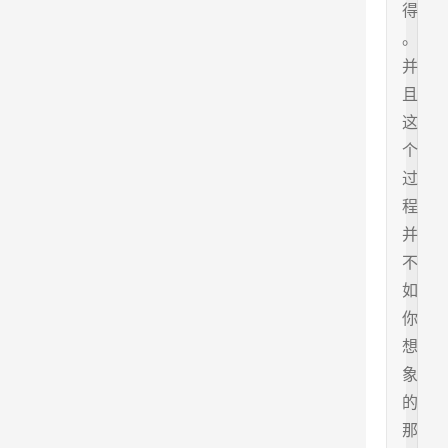
得
。
并
且
这
个
过
程
并
不
如
你
想
象
的
那