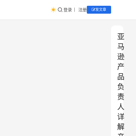
登录
注册
发文章
亚
马
逊
产
品
负
责
人
详
解