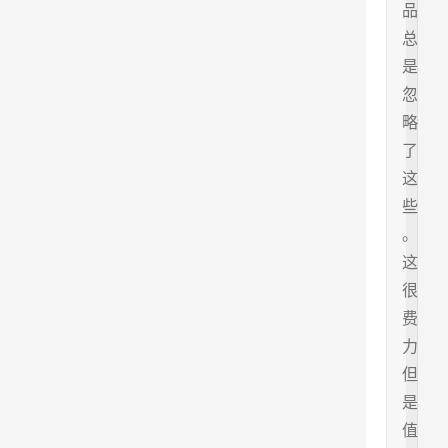
品
总
是
忽
略
了
这
些
。
这
很
费
力
但
是
值