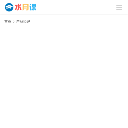
首页
产品经理
首
页
运
营
百
科