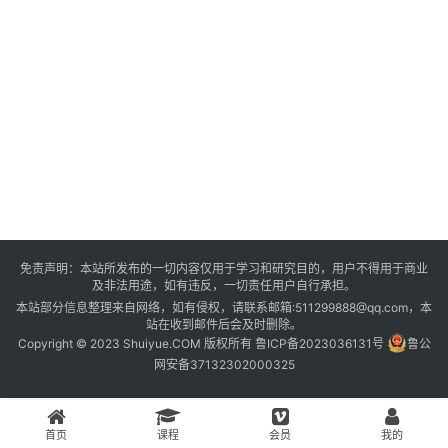
登录
注册
资
源
课
程
会
免责声明：本站所发布的一切内容仅用于学习和研究目的，用户不得用于商业
员
及非法用途，如有违反，一切责任用户自行承担。
本站部分信息整理来自网络，如有侵权，请联系邮箱:511299888@qq.com，本
站在收到邮件后会及时删除。
Copyright © 2023 Shuiyue.COM 版权所有
鲁ICP备2023036131号
鲁公
网安备37132302000325
首页
课程
会员
我的