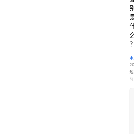
水
2
短
阅