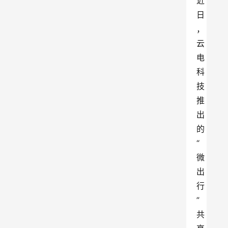
近
日
，
云
电
科
技
推
出
的
“
微
出
行
”
共