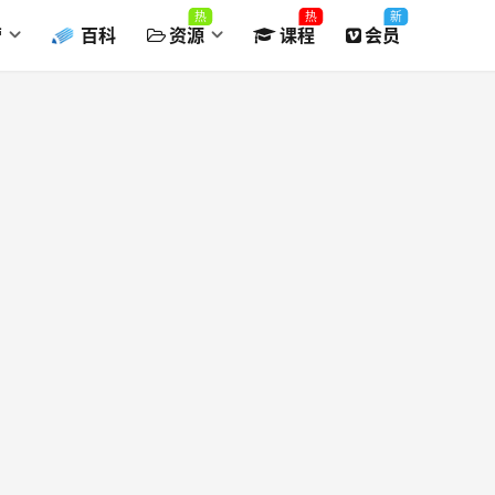
热
热
新
营
百科
资源
课程
会员