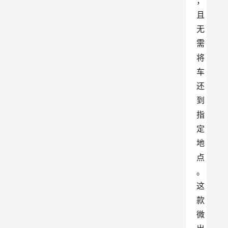
，
且
无
需
将
车
还
到
指
定
地
点
。
这
款
微