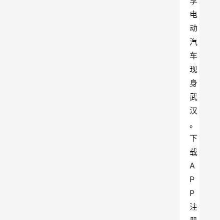
享
电
动
汽
车
现
身
武
汉
。
下
载
A
P
P
注