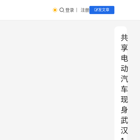
登录
注册
发文章
共
享
电
动
汽
车
现
身
武
汉