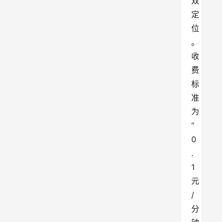
双
定
位
。
收
费
标
准
为
“
0
.
1
元
/
分