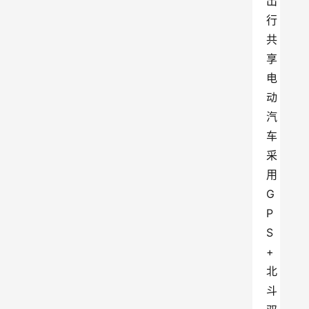
出
行
共
享
电
动
汽
车
采
用
G
P
S
+
北
斗