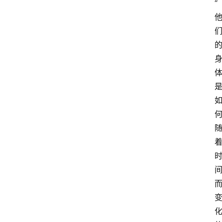
“
百
科
登录
注册
资
源
课
程
会
员