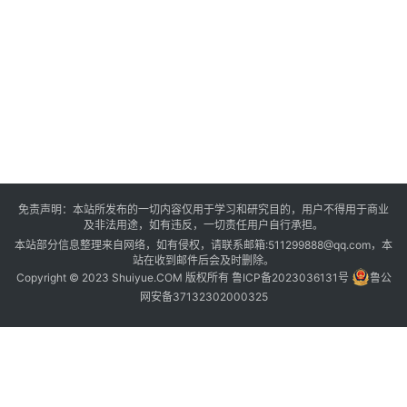
市
场
份
额
领
跑
业
界
免责声明：本站所发布的一切内容仅用于学习和研究目的，用户不得用于商业
及非法用途，如有违反，一切责任用户自行承担。
本站部分信息整理来自网络，如有侵权，请联系邮箱:511299888@qq.com，本
站在收到邮件后会及时删除。
Copyright © 2023 Shuiyue.COM 版权所有
鲁ICP备2023036131号
鲁公
网安备37132302000325