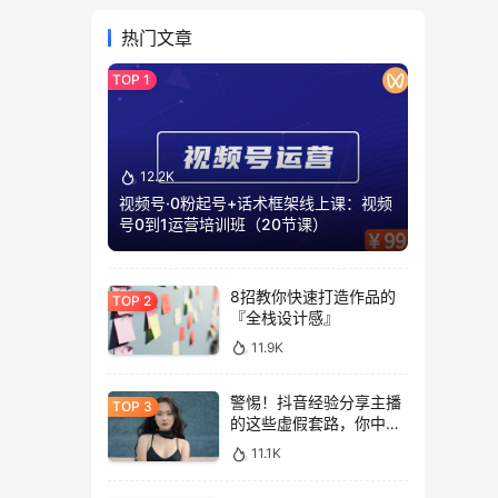
热门文章
12.2K
视频号·0粉起号+话术框架线上课：视频
号0到1运营培训班（20节课）
8招教你快速打造作品的
『全栈设计感』
11.9K
警惕！抖音经验分享主播
的这些虚假套路，你中招
了吗?
11.1K