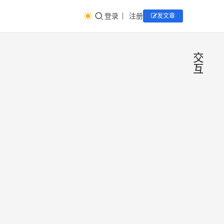
登录
注册
发文章
交
互
8招
电
商
教你
运
营
快速
你，
打造
也可
以成
作品
为
的
水月
2017
“UI+
『全
课
年4
交互
月17
栈设
+用
日
计
体验