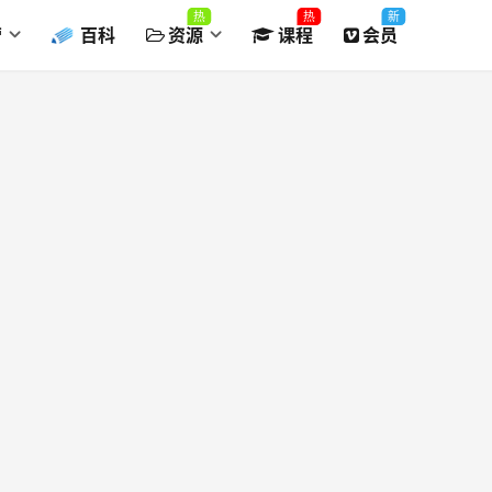
热
热
新
营
百科
资源
课程
会员