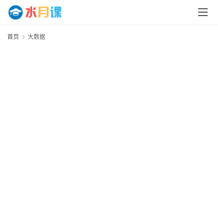
首页
大数据
首
页
运
营
百
科