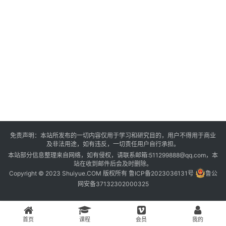
登录
注册
资
源
课
程
会
免责声明：本站所发布的一切内容仅用于学习和研究目的，用户不得用于商业
员
及非法用途，如有违反，一切责任用户自行承担。
本站部分信息整理来自网络，如有侵权，请联系邮箱:511299888@qq.com，本
站在收到邮件后会及时删除。
Copyright © 2023 Shuiyue.COM 版权所有
鲁ICP备2023036131号
鲁公
网安备37132302000325
首页
课程
会员
我的