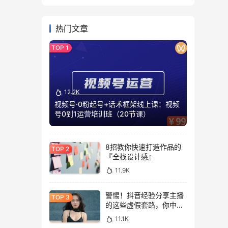
课）
热门文章
12.2K
视频号·0粉起号+话术框架线上课：视频
号0到1运营培训班（20节课）
8招教你快速打造作品的
『全栈设计感』
11.9K
警惕！抖音经验分享主播
的这些虚假套路，你中招
了吗?
11.1K