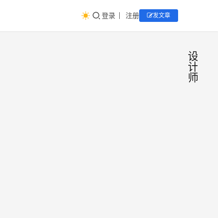
登录
注册
发文章
设
计
师
从设
短
视
计师
频
运
到创
从设
营
业
计师
到创
者，
业
中间
水月
2017
者，
的差
课
年4
这中
月17
别是
间的
日