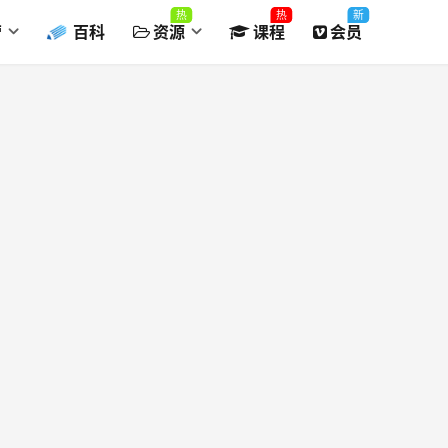
热
热
新
营
百科
资源
课程
会员